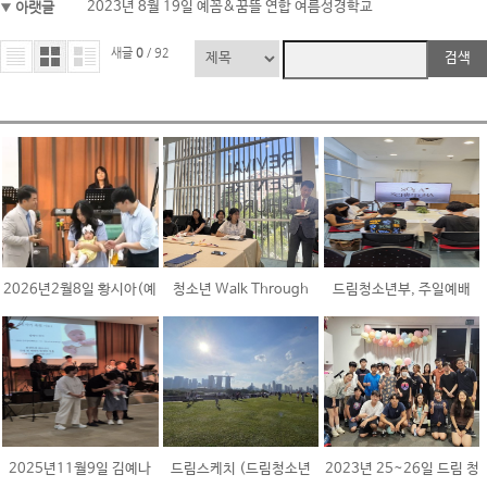
아랫글
2023년 8월 19일 예꼼&꿈뜰 연합 여름성경학교
새글
0
/ 92
검색
2026년2월8일 황시아(예
청소년 Walk Through
드림청소년부, 주일예배
꼼), 새아기축복기도
Bible(WTB)
2025년11월9일 김예나
드림스케치 (드림청소년
2023년 25~26일 드림 청