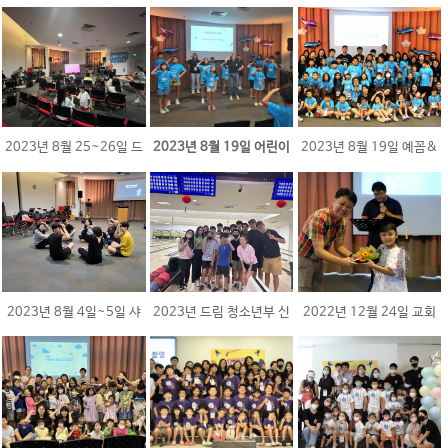
(예꼼), 새아기축복기도
아웃팅)
소년부 수련회 게..
2023년 8월 25~26일 드
2023년 8월 19일 어린이
2023년 8월 19일 예꼼&
림 청소년부 여름 수..
찬양집회 "St..
꿈뜰 연합 여름..
2023년 8월 4일~5일 샤
2023년 드림 청소년부 신
2022년 12월 24일 교회
인 청년부 수련회
입생 환영회 및 아..
학교 졸업식 및 성탄..