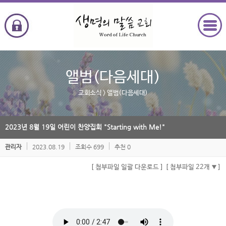
앨범(다음세대)
교회소식
> 앨범(다음세대)
2023년 8월 19일 어린이 찬양집회 "Starting with Me!"
2023.08.19
조회수 699
추천 0
관리자
[ 첨부파일 일괄 다운로드 ]
[ 첨부파일 22개
]