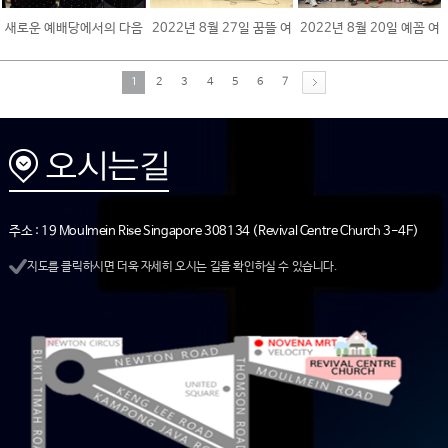
새로운 예배당에서의 다음
2022년 8월 27일 꿈뜰 여
2022년 8월 20일 예꼼 여
세대 예배 풍경
름성경학교 & ..
름성경학교
1
2
3
4
5
6
7
주소 : 19 Moulmein Rise Singapore 308134 (Revival Centre Church 3-4F)
지도를 클릭하시면 더욱 자세히 오시는 길을 확인하실 수 있습니다.